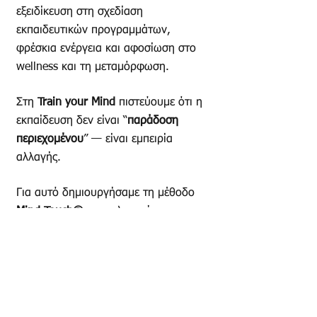
εξειδίκευση στη σχεδίαση
εκπαιδευτικών προγραμμάτων,
φρέσκια ενέργεια και αφοσίωση στο
wellness και τη μεταμόρφωση.
Στη
Train your Mind
πιστεύουμε ότι η
εκπαίδευση δεν είναι “
παράδοση
περιεχομένου
” — είναι εμπειρία
αλλαγής.
Για αυτό δημιουργήσαμε τη μέθοδο
Mind Touch®
: μια ολιστική
προσέγγιση που συνδυάζει
Ikigai
,
Coaching
και
Wellness
, βοηθώντας
κάθε άνθρωπο να ανακαλύψει όχι
μόνο τι μπορεί, αλλά τι θέλει να κάνει.